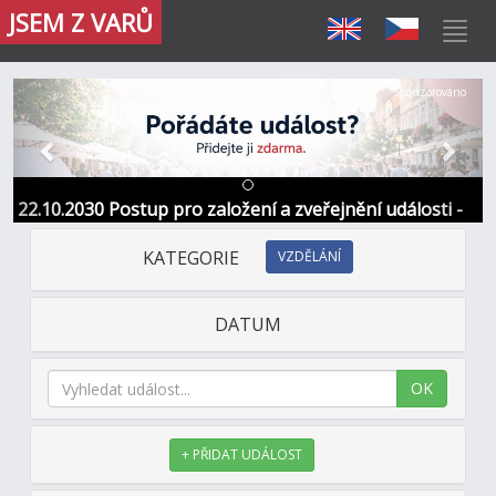
JSEM Z VARŮ
Předchozí
Další
Sponzorováno
22.10.2030 Postup pro založení a zveřejnění události -
Informace / kontakt
KATEGORIE
VZDĚLÁNÍ
DATUM
OK
+ PŘIDAT UDÁLOST