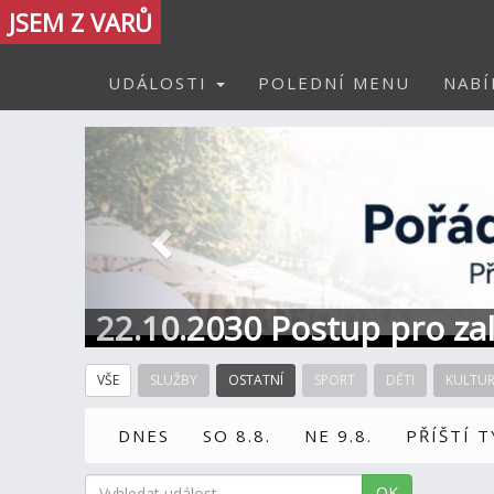
JSEM Z VARŮ
UDÁLOSTI
POLEDNÍ MENU
NABÍ
Předchozí
22.10.2030 Postup pro zal
Informace / kontakt
VŠE
SLUŽBY
OSTATNÍ
SPORT
DĚTI
KULTU
DNES
SO 8.8.
NE 9.8.
PŘÍŠTÍ 
OK