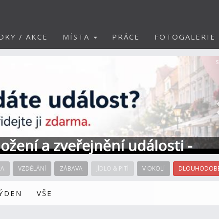
DKY / AKCE
MÍSTA
PRÁCE
FOTOGALERIE
S
ožení a zveřejnění události -
RA
VZDĚLÁNÍ
ZÁBAVA
JÍDLO & PITÍ
V OKOLÍ
DLOUHODOBÉ
TÝDEN
VŠE