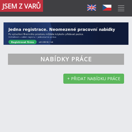
JSEM Z VARŮ
NABÍDKY PRÁCE
+ PŘIDAT NABÍDKU PRÁCE