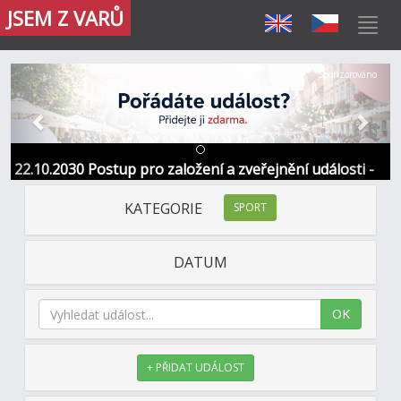
JSEM Z VARŮ
Předchozí
Další
Sponzorováno
22.10.2030 Postup pro založení a zveřejnění události -
Informace / kontakt
KATEGORIE
SPORT
DATUM
OK
+ PŘIDAT UDÁLOST