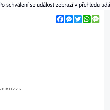
Facebook
Messenger
Twitter
WhatsApp
Mess
vené šablony.