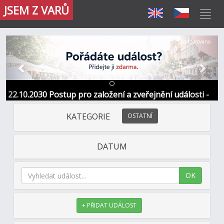
JSEM Z VARŮ
Předchozí
Další
Sponzorováno
22.10.2030 Postup pro založení a zveřejnění události -
Informace / kontakt
KATEGORIE
OSTATNÍ
DATUM
OK
+ PŘIDAT UDÁLOST