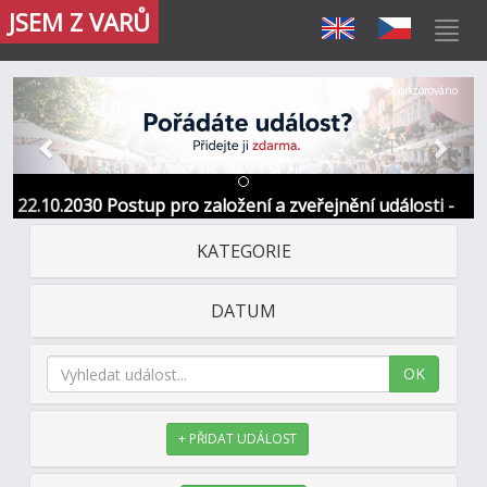
JSEM Z VARŮ
Předchozí
Další
Sponzorováno
22.10.2030 Postup pro založení a zveřejnění události -
Informace / kontakt
KATEGORIE
DATUM
OK
+ PŘIDAT UDÁLOST