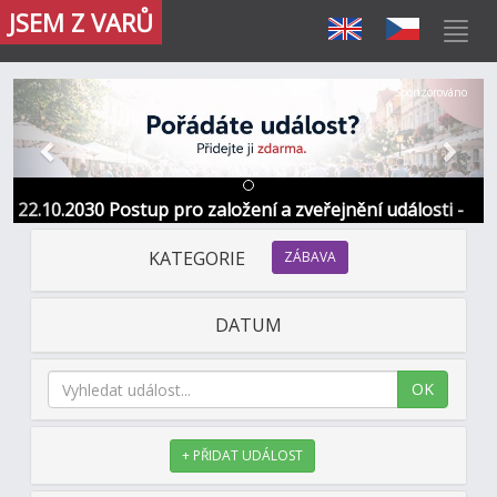
JSEM Z VARŮ
Předchozí
Další
Sponzorováno
22.10.2030 Postup pro založení a zveřejnění události -
Informace / kontakt
KATEGORIE
ZÁBAVA
DATUM
OK
+ PŘIDAT UDÁLOST