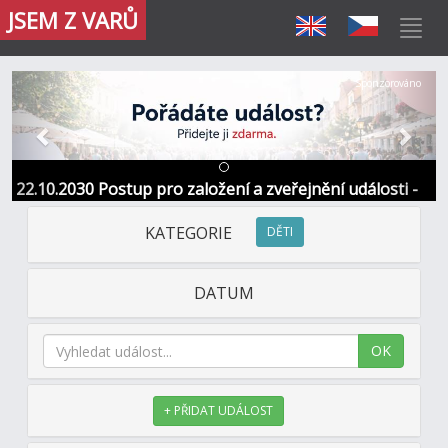
JSEM Z VARŮ
Předchozí
Další
Sponzorováno
22.10.2030 Postup pro založení a zveřejnění události -
Informace / kontakt
KATEGORIE
DĚTI
DATUM
OK
+ PŘIDAT UDÁLOST