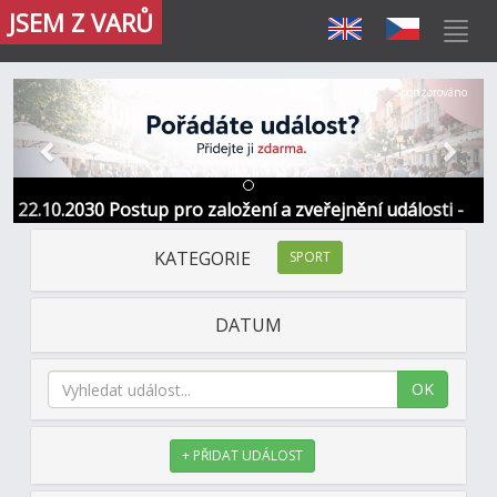
JSEM Z VARŮ
Předchozí
Další
Sponzorováno
22.10.2030 Postup pro založení a zveřejnění události -
Informace / kontakt
KATEGORIE
SPORT
DATUM
OK
+ PŘIDAT UDÁLOST