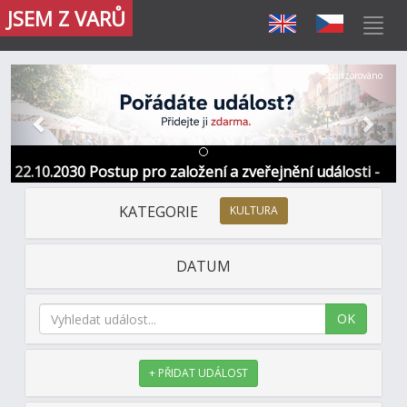
JSEM Z VARŮ
Předchozí
Další
Sponzorováno
22.10.2030 Postup pro založení a zveřejnění události -
Informace / kontakt
KATEGORIE
KULTURA
DATUM
OK
+ PŘIDAT UDÁLOST