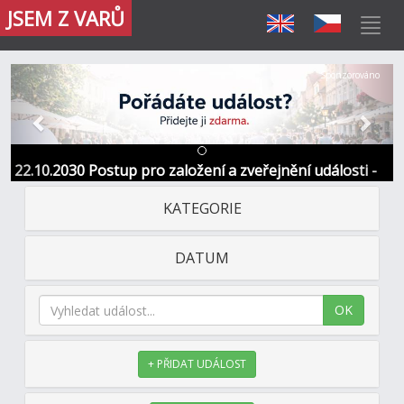
JSEM Z VARŮ
Předchozí
Další
Sponzorováno
22.10.2030 Postup pro založení a zveřejnění události -
Informace / kontakt
KATEGORIE
DATUM
OK
+ PŘIDAT UDÁLOST