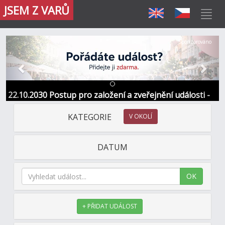
JSEM Z VARŮ
Předchozí
Další
Sponzorováno
22.10.2030 Postup pro založení a zveřejnění události -
Informace / kontakt
KATEGORIE
V OKOLÍ
DATUM
OK
+ PŘIDAT UDÁLOST