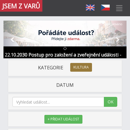
JSEM Z VARŮ
Předchozí
Další
Sponzorováno
22.10.2030 Postup pro založení a zveřejnění události -
Informace / kontakt
KATEGORIE
KULTURA
DATUM
OK
+ PŘIDAT UDÁLOST