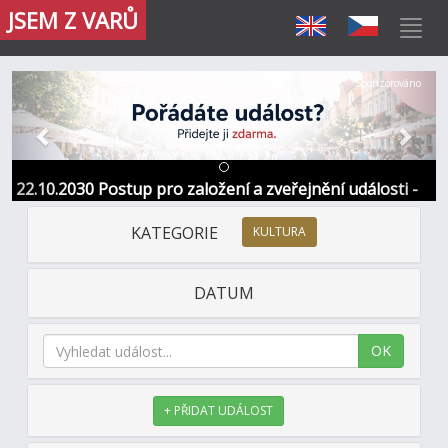
JSEM Z VARŮ
Předchozí
Další
Sponzorováno
22.10.2030 Postup pro založení a zveřejnění události -
Informace / kontakt
KATEGORIE
KULTURA
DATUM
OK
+ PŘIDAT UDÁLOST