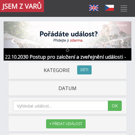
JSEM Z VARŮ
Předchozí
Další
Sponzorováno
22.10.2030 Postup pro založení a zveřejnění události -
Informace / kontakt
KATEGORIE
DĚTI
DATUM
OK
+ PŘIDAT UDÁLOST