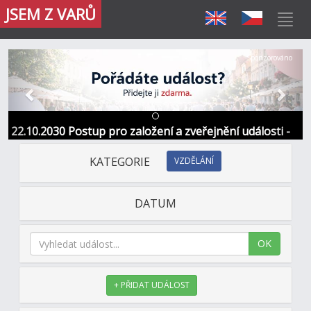
JSEM Z VARŮ
Předchozí
Další
Sponzorováno
22.10.2030 Postup pro založení a zveřejnění události -
Informace / kontakt
KATEGORIE
VZDĚLÁNÍ
DATUM
OK
+ PŘIDAT UDÁLOST