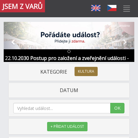
JSEM Z VARŮ
Předchozí
Další
Sponzorováno
22.10.2030 Postup pro založení a zveřejnění události -
Informace / kontakt
KATEGORIE
KULTURA
DATUM
OK
+ PŘIDAT UDÁLOST