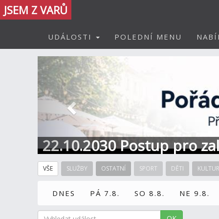
JSEM Z VARŮ
UDÁLOSTI
POLEDNÍ MENU
NABÍ
Předchozí
22.10.2030 Postup pro zal
Informace / kontakt
VŠE
SLUŽBY
OSTATNÍ
SPORT
DĚTI
KULTU
DNES
PÁ 7.8.
SO 8.8.
NE 9.8.
OK