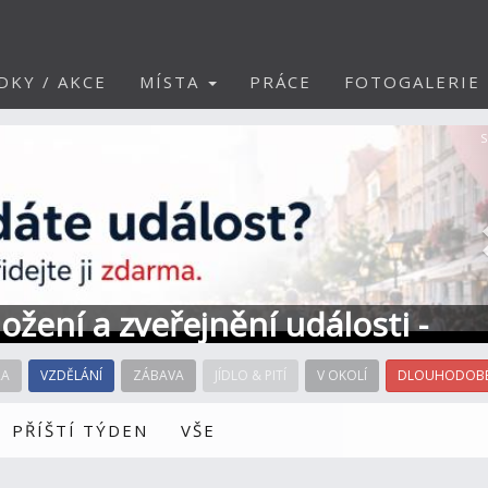
DKY / AKCE
MÍSTA
PRÁCE
FOTOGALERIE
S
ožení a zveřejnění události -
RA
VZDĚLÁNÍ
ZÁBAVA
JÍDLO & PITÍ
V OKOLÍ
DLOUHODOBÉ
PŘÍŠTÍ TÝDEN
VŠE