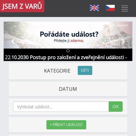
JSEM Z VARŮ
Předchozí
Další
Sponzorováno
22.10.2030 Postup pro založení a zveřejnění události -
Informace / kontakt
KATEGORIE
DĚTI
DATUM
OK
+ PŘIDAT UDÁLOST