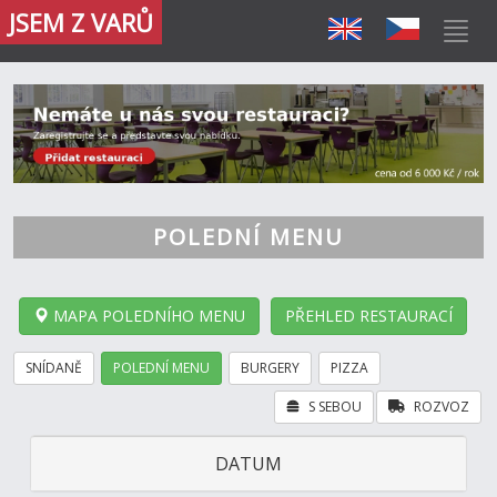
JSEM Z VARŮ
POLEDNÍ MENU
MAPA POLEDNÍHO MENU
PŘEHLED RESTAURACÍ
SNÍDANĚ
POLEDNÍ MENU
BURGERY
PIZZA
S SEBOU
ROZVOZ
DATUM