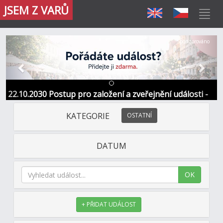
JSEM Z VARŮ
Předchozí
Další
Sponzorováno
22.10.2030 Postup pro založení a zveřejnění události -
Informace / kontakt
KATEGORIE
OSTATNÍ
DATUM
OK
+ PŘIDAT UDÁLOST