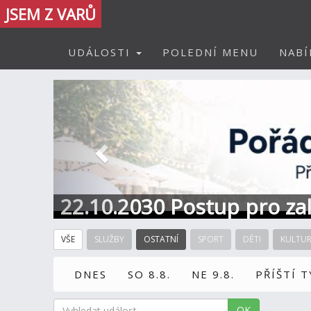
JSEM Z VARŮ
UDÁLOSTI
POLEDNÍ MENU
NABÍ
Předchozí
22.10.2030 Postup pro zal
Informace / kontakt
VŠE
SLUŽBY
OSTATNÍ
SPORT
DĚTI
KULTU
DNES
SO 8.8.
NE 9.8.
PŘÍŠTÍ 
OK