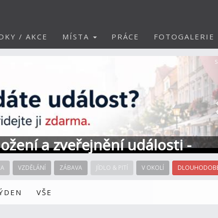
DKY / AKCE
MÍSTA
PRÁCE
FOTOGALERIE
S
ožení a zveřejnění události -
RA
VZDĚLÁNÍ
ZÁBAVA
JÍDLO & PITÍ
V OKOLÍ
DLOUHODOBÉ
TÝDEN
VŠE