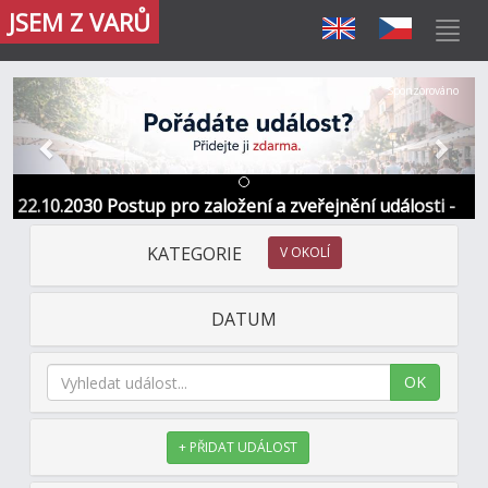
JSEM Z VARŮ
Předchozí
Další
Sponzorováno
22.10.2030 Postup pro založení a zveřejnění události -
Informace / kontakt
KATEGORIE
V OKOLÍ
DATUM
OK
+ PŘIDAT UDÁLOST