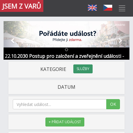
JSEM Z VARŮ
Předchozí
Další
Sponzorováno
22.10.2030 Postup pro založení a zveřejnění události -
Informace / kontakt
KATEGORIE
SLUŽBY
DATUM
OK
+ PŘIDAT UDÁLOST