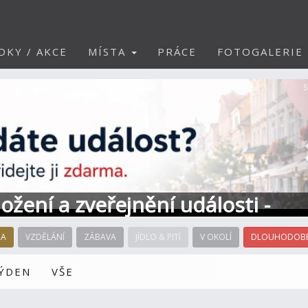
DKY / AKCE
MÍSTA
PRÁCE
FOTOGALERIE
S
ožení a zveřejnění události -
RA
VZDĚLÁNÍ
ZÁBAVA
JÍDLO & PITÍ
V OKOLÍ
DLOUHODOBÉ
TÝDEN
VŠE