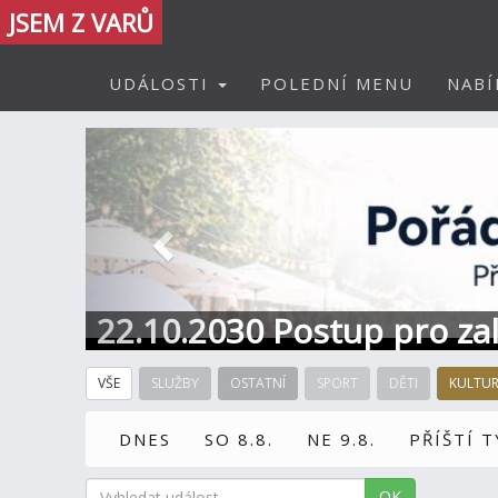
JSEM Z VARŮ
UDÁLOSTI
POLEDNÍ MENU
NABÍ
Předchozí
22.10.2030 Postup pro zal
Informace / kontakt
VŠE
SLUŽBY
OSTATNÍ
SPORT
DĚTI
KULTU
DNES
SO 8.8.
NE 9.8.
PŘÍŠTÍ 
OK