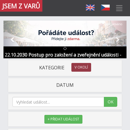
JSEM Z VARŮ
Předchozí
Další
Sponzorováno
22.10.2030 Postup pro založení a zveřejnění události -
Informace / kontakt
KATEGORIE
V OKOLÍ
DATUM
OK
+ PŘIDAT UDÁLOST