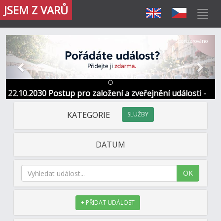
JSEM Z VARŮ
Předchozí
Další
Sponzorováno
22.10.2030 Postup pro založení a zveřejnění události -
Informace / kontakt
KATEGORIE
SLUŽBY
DATUM
OK
+ PŘIDAT UDÁLOST