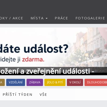
DKY / AKCE
MÍSTA
PRÁCE
FOTOGALERIE
S
ožení a zveřejnění události -
RA
VZDĚLÁNÍ
ZÁBAVA
JÍDLO & PITÍ
V OKOLÍ
DLOUHODOBÉ
PŘÍŠTÍ TÝDEN
VŠE