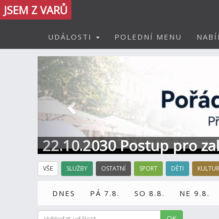
JSEM Z VARŮ
UDÁLOSTI
POLEDNÍ MENU
NABÍ
Předchozí
22.10.2030 Postup pro zal
Informace / kontakt
VŠE
SLUŽBY
OSTATNÍ
SPORT
DĚTI
KULTU
DNES
PÁ 7.8.
SO 8.8.
NE 9.8.
OK