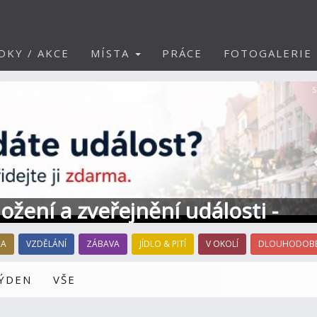
DKY / AKCE
MÍSTA
PRÁCE
FOTOGALERIE
S
ožení a zveřejnění události -
RA
VZDĚLÁNÍ
ZÁBAVA
JÍDLO & PITÍ
V OKOLÍ
DLOUHODOBÉ
TÝDEN
VŠE