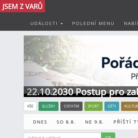
JSEM Z VARŮ
UDÁLOSTI
POLEDNÍ MENU
NABÍ
Předchozí
22.10.2030 Postup pro zal
Informace / kontakt
VŠE
SLUŽBY
OSTATNÍ
SPORT
DĚTI
KULTU
DNES
SO 8.8.
NE 9.8.
PŘÍŠTÍ 
OK