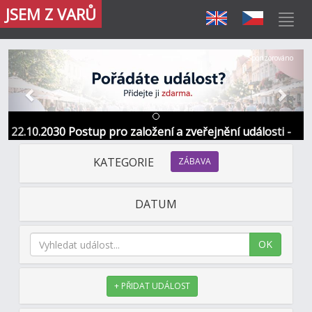
JSEM Z VARŮ
Předchozí
Další
Sponzorováno
22.10.2030 Postup pro založení a zveřejnění události -
Informace / kontakt
KATEGORIE
ZÁBAVA
DATUM
OK
+ PŘIDAT UDÁLOST