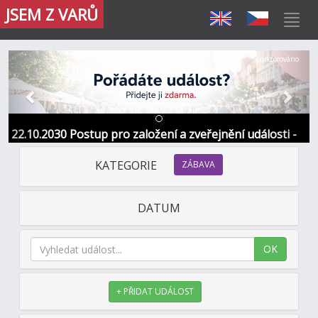
JSEM Z VARŮ
Předchozí
Další
Sponzorováno
22.10.2030 Postup pro založení a zveřejnění události -
Informace / kontakt
KATEGORIE
ZÁBAVA
DATUM
OK
+ PŘIDAT UDÁLOST