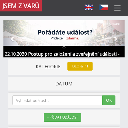
JSEM Z VARŮ
Předchozí
Další
Sponzorováno
22.10.2030 Postup pro založení a zveřejnění události -
Informace / kontakt
KATEGORIE
JÍDLO & PITÍ
DATUM
OK
+ PŘIDAT UDÁLOST