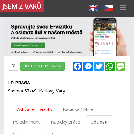
JSEM Z VARŮ
Facebook
Messenger
Twitter
WhatsAp
Mes
HOTELY A UBYTOVÁNÍ
LD PRAGA
Sadová 57/49, Karlovy Vary
Aktivace E-vizitky
Nabídky / Akce
Polední menu
Nabídky práce
Události