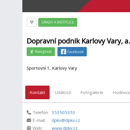
ÚŘADY A INSTITUCE
Dopravní podnik Karlovy Vary, a.
Navigovat
Facebook
Sportovní 1, Karlovy Vary
Kontakt
Události
Fotogalerie
Hodnoce
Telefon:
353505353
E-mail:
dpkv@dpkv.cz
Web:
www.dpkv.cz