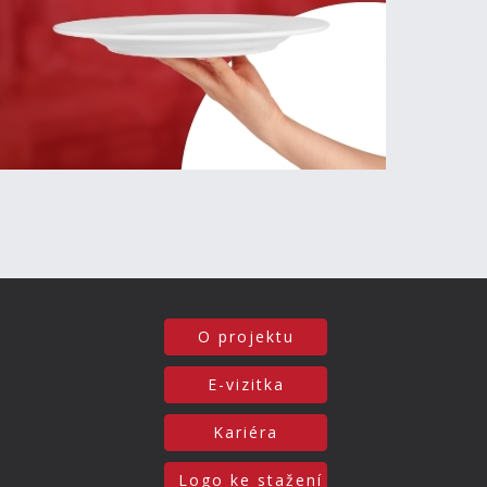
O projektu
E-vizitka
Kariéra
Logo ke stažení