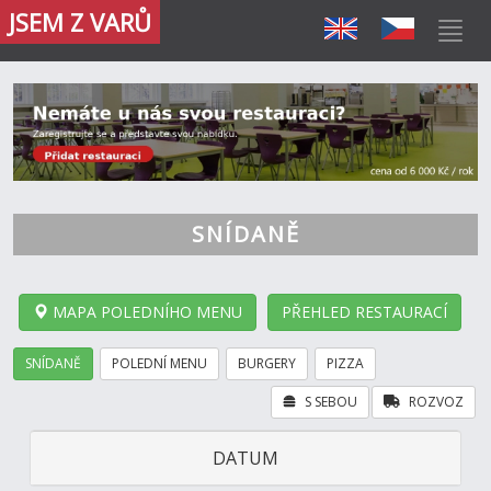
JSEM Z VARŮ
SNÍDANĚ
MAPA POLEDNÍHO MENU
PŘEHLED RESTAURACÍ
SNÍDANĚ
POLEDNÍ MENU
BURGERY
PIZZA
S SEBOU
ROZVOZ
DATUM