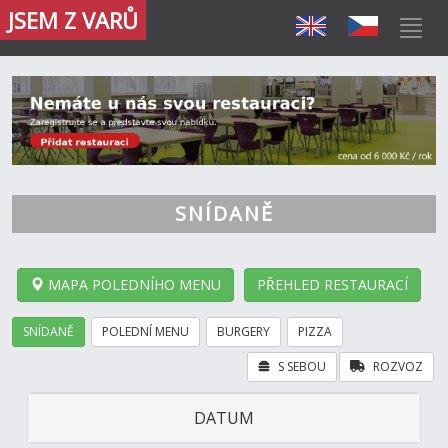
JSEM Z VARŮ
SNÍDANĚ
MAPA POLEDNÍHO MENU
PŘEHLED RESTAURACÍ
SNÍDANĚ
POLEDNÍ MENU
BURGERY
PIZZA
S SEBOU
ROZVOZ
DATUM