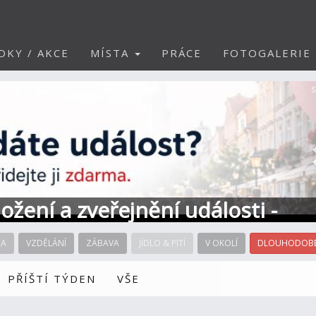
DKY / AKCE
MÍSTA
PRÁCE
FOTOGALERIE
S
ožení a zveřejnění události -
RA
VZDĚLÁNÍ
ZÁBAVA
JÍDLO & PITÍ
V OKOLÍ
DLOUHODOBÉ
PŘÍŠTÍ TÝDEN
VŠE