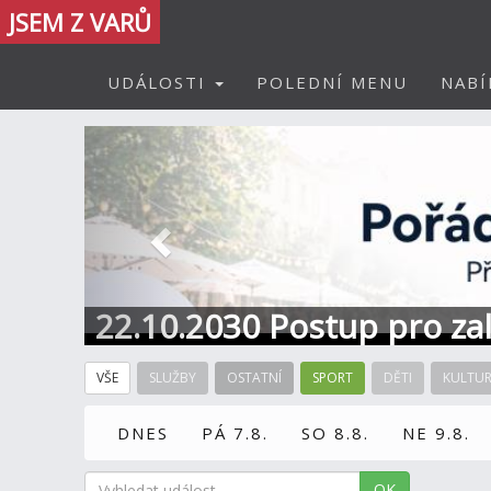
JSEM Z VARŮ
UDÁLOSTI
POLEDNÍ MENU
NABÍ
Předchozí
22.10.2030 Postup pro zal
Informace / kontakt
VŠE
SLUŽBY
OSTATNÍ
SPORT
DĚTI
KULTU
DNES
PÁ 7.8.
SO 8.8.
NE 9.8.
OK