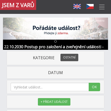
JSEM Z VARŮ
Předchozí
Další
Sponzorováno
22.10.2030 Postup pro založení a zveřejnění události -
Informace / kontakt
KATEGORIE
OSTATNÍ
DATUM
OK
+ PŘIDAT UDÁLOST